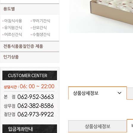
용도별
아침식사용
꾸러기간식
유치원간식
산모간식
어르신간식
수험생간식
전통식품품질인증 제품
인기상품