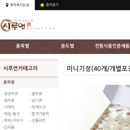
상단 주메뉴 바로가기
찾아오시는길
즐겨찾기
품목별
용도별
전통식품인증제품
미니기정(40개/개별포
시루연카테고리
품목별
영양떡류
찰떡류
멥떡류
설기류
가래떡
떡케이크
백일/돌상
합격기원떡
폐백/이바지
선물세트
답례품