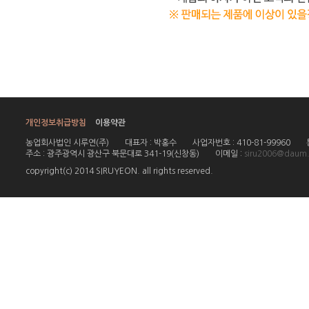
개인정보취급방침
이용약관
농업회사법인 시루연(주)
대표자 : 박홍수
사업자번호 : 410-81-99960
주소 : 광주광역시 광산구 북문대로 341-19(신창동)
이메일 :
siru2006@daum.
copyright(c) 2014 SIRUYEON. all rights reserved.