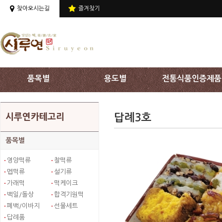
상단 주메뉴 바로가기
찾아오시는길
즐겨찾기
품목별
용도별
전통식품인증제품
답례3호
시루연카테고리
품목별
영양떡류
찰떡류
멥떡류
설기류
가래떡
떡케이크
백일/돌상
합격기원떡
폐백/이바지
선물세트
답례품