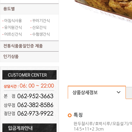
용도별
아침식사용
꾸러기간식
유치원간식
산모간식
어르신간식
수험생간식
전통식품품질인증 제품
인기상품
특징
완두찰시루/호박시루/모듬설기/
14.5*11*2.3cm