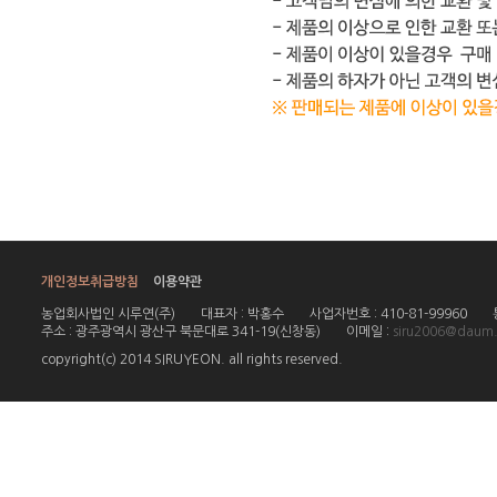
개인정보취급방침
이용약관
농업회사법인 시루연(주)
대표자 : 박홍수
사업자번호 : 410-81-99960
주소 : 광주광역시 광산구 북문대로 341-19(신창동)
이메일 :
siru2006@daum.
copyright(c) 2014 SIRUYEON. all rights reserved.