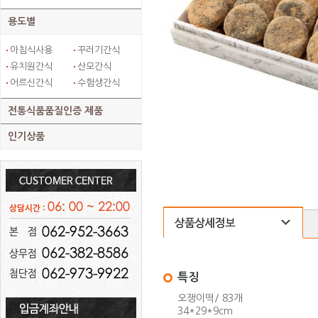
용도별
아침식사용
꾸러기간식
유치원간식
산모간식
어르신간식
수험생간식
전통식품품질인증 제품
인기상품
특징
오쟁이떡/ 83개
34*29*9cm