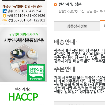
원산지 및 성분
찹쌀(국산),쑥(국산),앙금,콩가루
배송안내-
광주시내권-4만원이상 주문시 
4만원미만 주문시 4,000원배
제품 4만원이상 구매시 무료 배송
광주시외권-배송료별도 고객부
주문안내-
저희 시루연의 모든 제품은 주문
미리 예약주문하시면 더 맛있는 떡
*당일 급히 떡이 필요하시면 판
가능 하지만 혹 원하는 떡이 없
*매주 일요일은 정기휴무입니다.