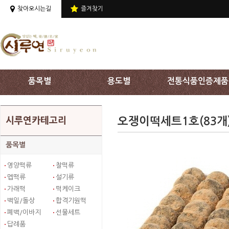
상단 주메뉴 바로가기
찾아오시는길
즐겨찾기
품목별
용도별
전통식품인증제품
오쟁이떡세트1호(83개
시루연카테고리
품목별
영양떡류
찰떡류
멥떡류
설기류
가래떡
떡케이크
백일/돌상
합격기원떡
폐백/이바지
선물세트
답례품