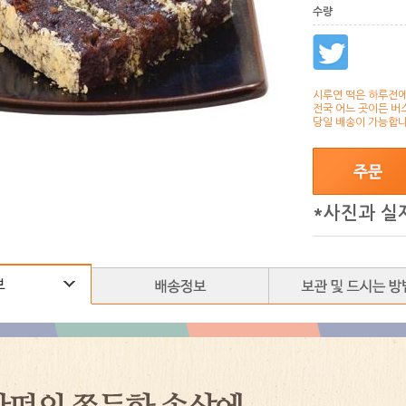
수량
시루연 떡은 하루전에
전국 어느 곳이든 버
당일 배송이 가능합니
*사진과 실