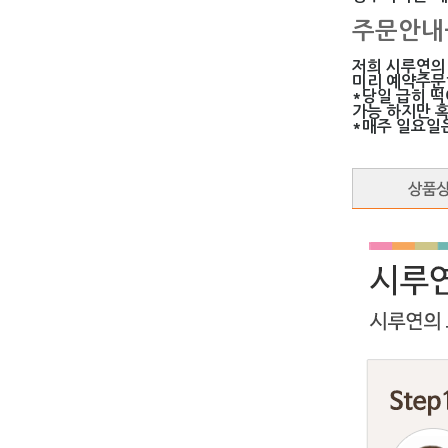
주문안내
저희 시루연의
미리 예약주문
*당일 급히 
가능 하지만 
*매주 일요일