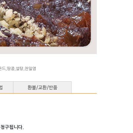
몬드,땅콩,설탕,천일염
 청구됩니다.