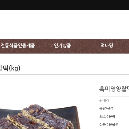
전통식품인증제품
인기상품
떡마당
떡(kg)
흑미영양찰떡
판매가
용량/규격
최소주문량
상품주문옵션