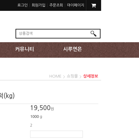
로그인
회원가입
주문조회
마이페이지
커뮤니티
시루연은
HOME
쇼핑몰
상세정보
(kg)
19,500
원
1000
g
2