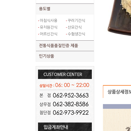
용도별
아침식사용
꾸러기간식
유치원간식
산모간식
어르신간식
수험생간식
전통식품품질인증 제품
인기상품