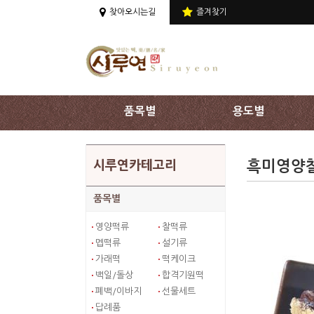
상단 주메뉴 바로가기
찾아오시는길
즐겨찾기
품목별
용도별
흑미영양찰
시루연카테고리
품목별
영양떡류
찰떡류
멥떡류
설기류
가래떡
떡케이크
백일/돌상
합격기원떡
폐백/이바지
선물세트
답례품