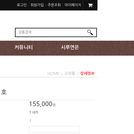
로그인
회원가입
주문조회
마이페이지
커뮤니티
시루연은
HOME
쇼핑몰
상세정보
1호
155,000
원
1
세트
1