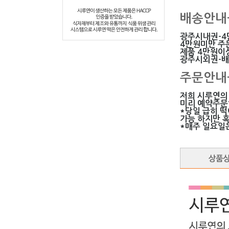
배송안내
광주시내권-4
4만원미만 주
제품 4만원이상
광주시외권-
주문안내
저희 시루연의
미리 예약주문
*당일 급히 
가능 하지만 
*매주 일요일