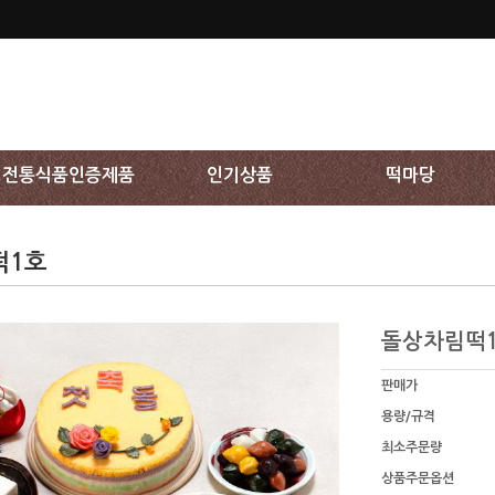
전통식품인증제품
인기상품
떡마당
떡1호
돌상차림떡
판매가
용량/규격
최소주문량
상품주문옵션