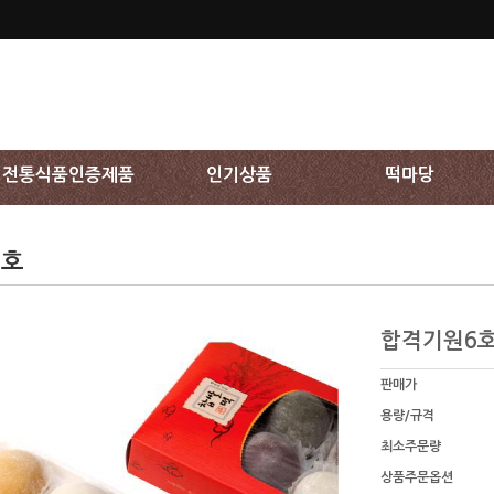
전통식품인증제품
인기상품
떡마당
6호
합격기원6
판매가
용량/규격
최소주문량
상품주문옵션