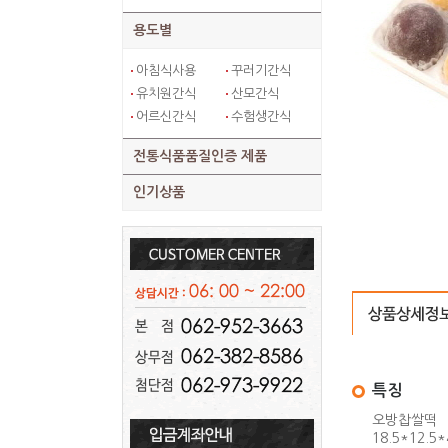
용도별
아침식사용
꾸러기간식
유치원간식
산모간식
어르신간식
수험생간식
전통식품품질인증 제품
인기상품
특징
오방찹쌀떡
18.5*12.5