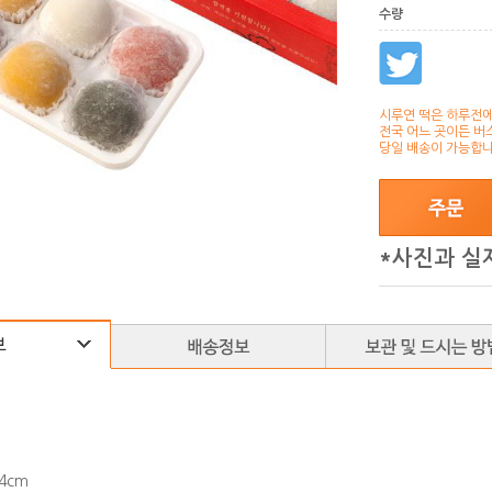
수량
시루연 떡은 하루전에
전국 어느 곳이든 버
당일 배송이 가능합니
*사진과 실
*4cm