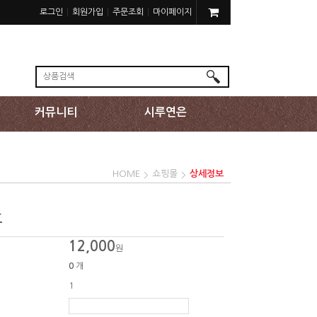
로그인
회원가입
주문조회
마이페이지
커뮤니티
시루연은
HOME
쇼핑몰
상세정보
호
12,000
원
0
개
1