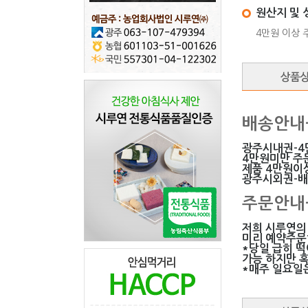
원산지 및 
4만원 이상 
배송안내
광주시내권-4
4만원미만 주
제품 4만원이상
광주시외권-
주문안내
저희 시루연의
미리 예약주문
*당일 급히 
가능 하지만 
*매주 일요일