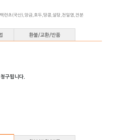
,백련초(국산),앙금,호두,땅콩,설탕,천일염,전분
 청구됩니다.