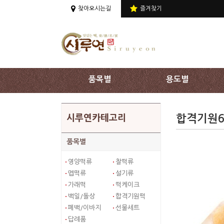
상단 주메뉴 바로가기
찾아오시는길
즐겨찾기
품목별
용도별
합격기원
시루연카테고리
품목별
영양떡류
찰떡류
멥떡류
설기류
가래떡
떡케이크
백일/돌상
합격기원떡
폐백/이바지
선물세트
답례품