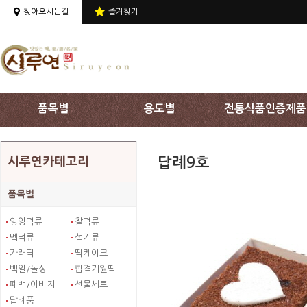
상단 주메뉴 바로가기
찾아오시는길
즐겨찾기
품목별
용도별
전통식품인증제품
답례9호
시루연카테고리
품목별
영양떡류
찰떡류
멥떡류
설기류
가래떡
떡케이크
백일/돌상
합격기원떡
폐백/이바지
선물세트
답례품