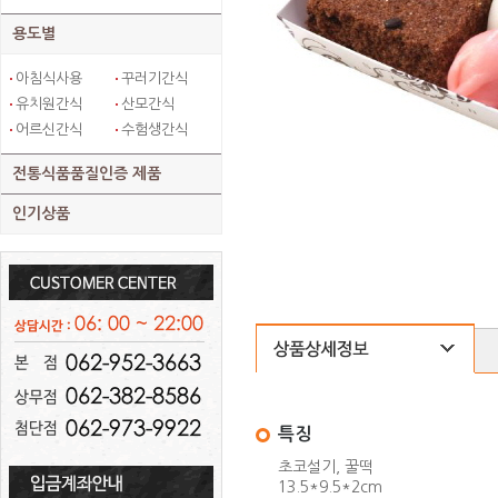
용도별
아침식사용
꾸러기간식
유치원간식
산모간식
어르신간식
수험생간식
전통식품품질인증 제품
인기상품
특징
초코설기, 꿀떡
13.5*9.5*2cm