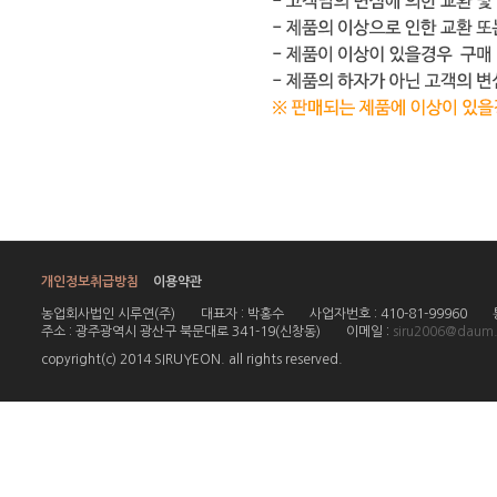
개인정보취급방침
이용약관
농업회사법인 시루연(주)
대표자 : 박홍수
사업자번호 : 410-81-99960
주소 : 광주광역시 광산구 북문대로 341-19(신창동)
이메일 :
siru2006@daum.
copyright(c) 2014 SIRUYEON. all rights reserved.