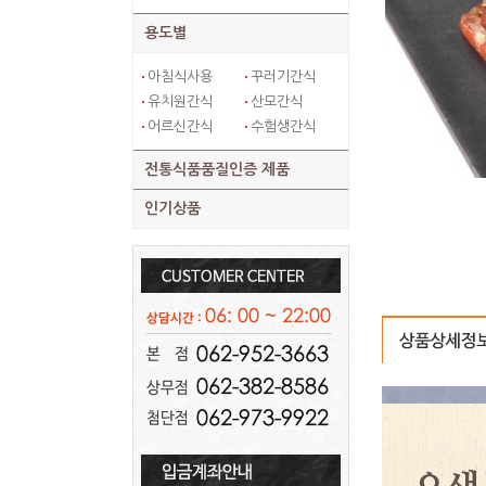
용도별
아침식사용
꾸러기간식
유치원간식
산모간식
어르신간식
수험생간식
전통식품품질인증 제품
인기상품