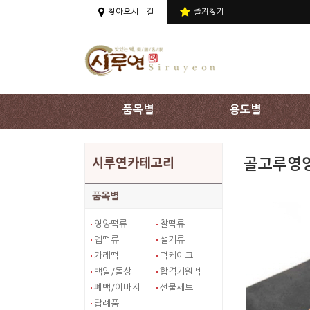
상단 주메뉴 바로가기
찾아오시는길
즐겨찾기
품목별
용도별
골고루영양
시루연카테고리
품목별
영양떡류
찰떡류
멥떡류
설기류
가래떡
떡케이크
백일/돌상
합격기원떡
폐백/이바지
선물세트
답례품