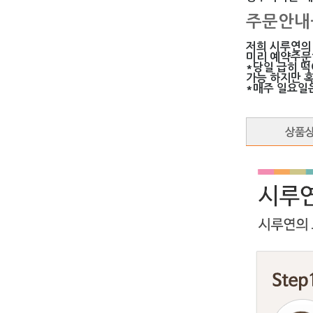
주문안내
저희 시루연의
미리 예약주문
*당일 급히 
가능 하지만 
*매주 일요일