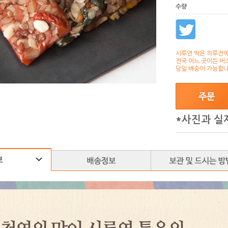
수량
시루연 떡은 하루전에
전국 어느 곳이든 버
당일 배송이 가능합니
*사진과 실