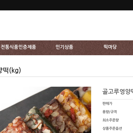
전통식품인증제품
인기상품
떡마당
떡(kg)
골고루영양떡
판매가
용량/규격
최소주문량
상품주문옵션