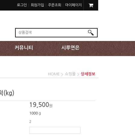
로그인
회원가입
주문조회
마이페이지
커뮤니티
시루연은
HOME
쇼핑몰
상세정보
(kg)
19,500
원
1000
g
2